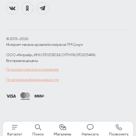
Назрань
Находка
Нерюнгри
Нижний Новгород
© 2013—2026
Интернет-магазин кроватей и матрасов TM Сонум
Новокузнецк
ООО «Интрейд», ИНН 3702131024, ОГРН 1163702054416
Все права защищены.
Новомосковск
Пользовательское соглашение
Новороссийск
Политика конфиденциальности
Новосибирск
Норильск
Орел
Петрозаводск
Каталог
Поиск
Магазины
Написать
Позвонить