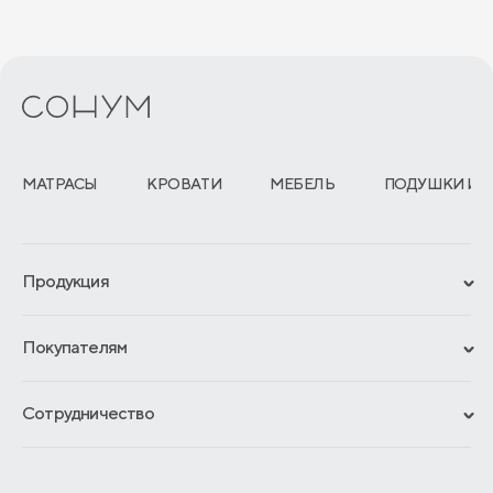
Владикавказ
Владимир
Вологда
Воронеж
МАТРАСЫ
КРОВАТИ
МЕБЕЛЬ
ПОДУШКИ И 
Геленджик
Грозный
Продукция
Екатеринбург
Сертификаты
Иваново
Покупателям
Гарантии
Ижевск
Рассрочка и кредит
Материалы и технологии
Сотрудничество
Йошкар-ола
Обмен и возврат
Сроки изготовления
Франчайзинг
Доставка и оплата
Казань
Блог