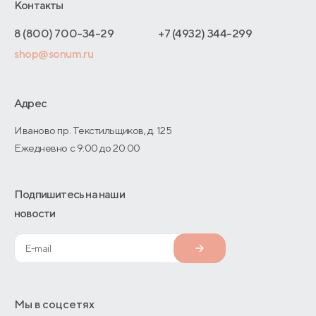
Отельерам
Контакты
Как оформить заказ
Калининград
Отзывы покупателей
Интернет-магазинам
Адреса магазинов
8 (800) 700-34-29
+7 (4932) 344-299
Калуга
Оптовые продажи
shop@sonum.ru
Договор-оферты
Киров
Дизайнерам интерьеров
Кострома
О производстве
Адрес
Краснодар
Иваново пр. Текстильщиков, д. 125
Ежедневно с 9:00 до 20:00
Красноярск
Магадан
Подпишитесь на наши
Майкоп
новости
Москва
Мурманск
Набережные Челны
Мы в соцсетях