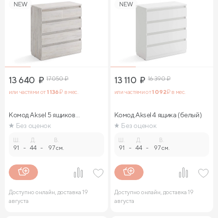
NEW
NEW
13 640
₽
17 050
₽
13 110
₽
16 390
₽
или частями от
1 136
₽ в мес.
или частями от
1 092
₽ в мес.
Комод Aksel 5 ящиков
Комод Aksel 4 ящика (белый)
(ясмунд)
Без оценок
Без оценок
Ш.
Д.
В.
Ш.
Д.
В.
91
-
44
-
97 см.
91
-
44
-
97 см.
Доступно онлайн, доставка 19
Доступно онлайн, доставка 19
августа
августа