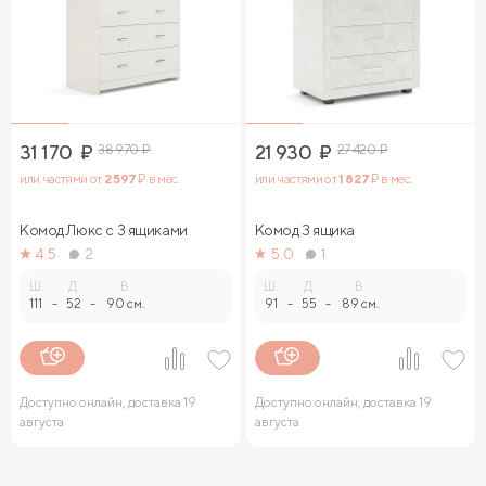
31 170
₽
38 970
₽
21 930
₽
27 420
₽
или частями от
2 597
₽ в мес.
или частями от
1 827
₽ в мес.
Комод Люкс с 3 ящиками
Комод 3 ящика
4.5
2
5.0
1
Ш.
Д.
В.
Ш.
Д.
В.
111
-
52
-
90 см.
91
-
55
-
89 см.
Доступно онлайн, доставка 19
Доступно онлайн, доставка 19
августа
августа