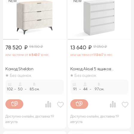
NEW
NEW
78 520
₽
98 150
₽
13 640
₽
17 050
₽
или частями от
6 543
₽ в мес.
или частями от
1 136
₽ в мес.
Комод Sheldon
Комод Aksel 5 ящиков
(белый)
Без оценок
Без оценок
Ш.
Д.
В.
Ш.
Д.
В.
102
-
50
-
85 см.
91
-
44
-
97 см.
Доступно онлайн, доставка 19
Доступно онлайн, доставка 19
августа
августа