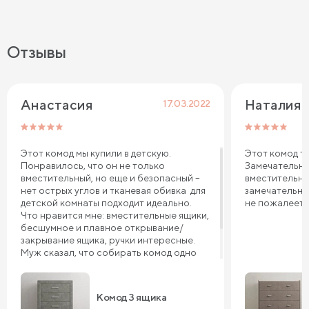
Отзывы
Анастасия
Наталия 
17.03.2022
Этот комод мы купили в детскую.
Этот комод те
Понравилось, что он не только
Замечательна
вместительный, но еще и безопасный –
вместительны
нет острых углов и тканевая обивка для
замечательно
детской комнаты подходит идеально.
не пожалеете
Что нравится мне: вместительные ящики,
бесшумное и плавное открывание/
закрывание ящика, ручки интересные.
Муж сказал, что собирать комод одно
удовольствие. Он все перебрал,
качество похвалил. Уверена, комод 3
ящика прослужит нам долго.
Комод 3 ящика