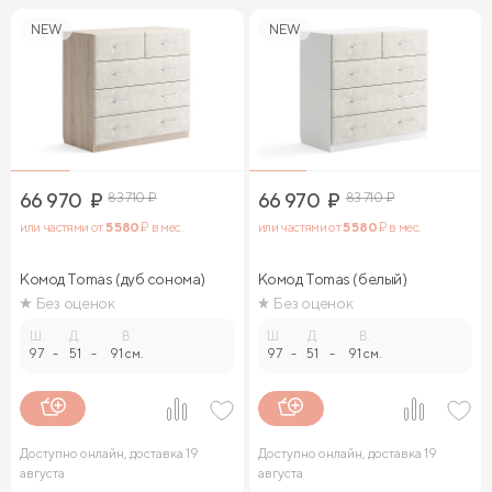
NEW
NEW
66 970
₽
83 710
₽
66 970
₽
83 710
₽
или частями от
5 580
₽ в мес.
или частями от
5 580
₽ в мес.
Комод Tomas (дуб сонома)
Комод Tomas (белый)
Без оценок
Без оценок
Ш.
Д.
В.
Ш.
Д.
В.
97
-
51
-
91 см.
97
-
51
-
91 см.
Доступно онлайн, доставка 19
Доступно онлайн, доставка 19
августа
августа