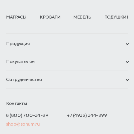
МАТРАСЫ
КРОВАТИ
МЕБЕЛЬ
ПОДУШКИ И 
Продукция
Сертификаты
Покупателям
Гарантии
Рассрочка и кредит
Материалы и технологии
Сотрудничество
Обмен и возврат
Сроки изготовления
Франчайзинг
Доставка и оплата
Блог
Отельерам
Контакты
Как оформить заказ
Отзывы покупателей
Интернет-магазинам
Адреса магазинов
8 (800) 700-34-29
+7 (4932) 344-299
Оптовые продажи
shop@sonum.ru
Договор-оферты
Дизайнерам интерьеров