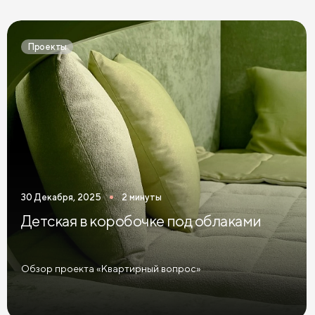
Темные комоды в спальню
Черные комоды в спальню
Бежевые комоды в спальню
Синие комоды в спальню
Проекты
Зеленые комоды в спальню
Комоды в спальню графит
Розовые комоды в спальню
Голубые комоды в спальню
Комоды Дуб Сонома
Комоды Ясень
Комоды 3 ящика
Комоды 5 ящиков
Широкие комоды
30 Декабря, 2025
2 минуты
Детская в коробочке под облаками
Обзор проекта «Квартирный вопрос»