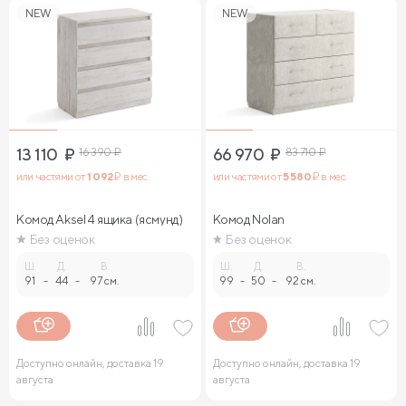
NEW
NEW
13 110
₽
16 390
₽
66 970
₽
83 710
₽
или частями от
1 092
₽ в мес.
или частями от
5 580
₽ в мес.
Комод Aksel 4 ящика (ясмунд)
Комод Nolan
Без оценок
Без оценок
Ш.
Д.
В.
Ш.
Д.
В.
91
-
44
-
97 см.
99
-
50
-
92 см.
Доступно онлайн, доставка 19
Доступно онлайн, доставка 19
августа
августа