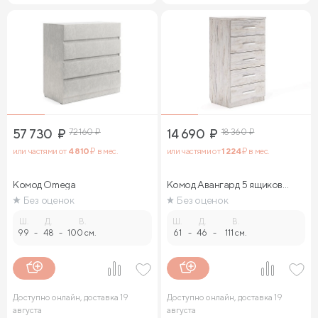
57 730
₽
72 160
₽
14 690
₽
18 360
₽
или частями от
4 810
₽ в мес.
или частями от
1 224
₽ в мес.
Комод Omega
Комод Авангард 5 ящиков
(ясмунд)
Без оценок
Без оценок
Ш.
Д.
В.
Ш.
Д.
В.
99
-
48
-
100 см.
61
-
46
-
111 см.
Доступно онлайн, доставка 19
Доступно онлайн, доставка 19
августа
августа