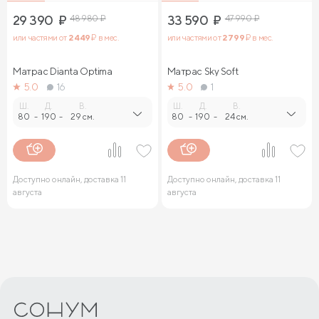
29 390
₽
48 980
₽
33 590
₽
47 990
₽
или частями от
2 449
₽ в мес.
или частями от
2 799
₽ в мес.
Матрас Dianta Optima
Матрас Sky Soft
5.0
16
5.0
1
Ш.
Д.
В.
Ш.
Д.
В.
80
-
190
-
29 см.
80
-
190
-
24 см.
Доступно онлайн, доставка 11
Доступно онлайн, доставка 11
августа
августа