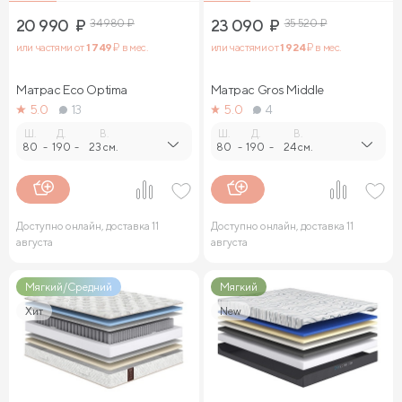
20 990
₽
34 980
₽
23 090
₽
35 520
₽
или частями от
1 749
₽ в мес.
или частями от
1 924
₽ в мес.
Матрас Eco Optima
Матрас Gros Middle
5.0
13
5.0
4
Ш.
Д.
В.
Ш.
Д.
В.
80
-
190
-
23 см.
80
-
190
-
24 см.
Доступно онлайн, доставка 11
Доступно онлайн, доставка 11
августа
августа
Мягкий/Средний
Мягкий
Хит
New