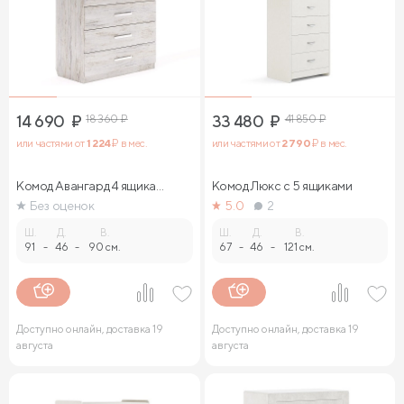
14 690
₽
18 360
₽
33 480
₽
41 850
₽
или частями от
1 224
₽ в мес.
или частями от
2 790
₽ в мес.
Комод Авангард 4 ящика
Комод Люкс с 5 ящиками
(ясмунд)
Без оценок
5.0
2
Ш.
Д.
В.
Ш.
Д.
В.
91
-
46
-
90 см.
67
-
46
-
121 см.
Доступно онлайн, доставка 19
Доступно онлайн, доставка 19
августа
августа