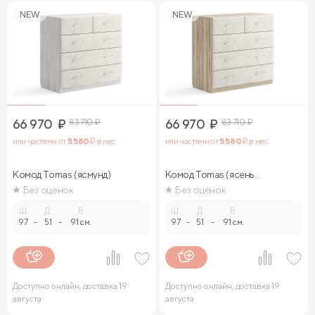
NEW
NEW
66 970
₽
83 710
₽
66 970
₽
83 710
₽
или частями от
5 580
₽ в мес.
или частями от
5 580
₽ в мес.
Комод Tomas (ясмунд)
Комод Tomas (ясень
ориноко)
Без оценок
Без оценок
Ш.
Д.
В.
Ш.
Д.
В.
97
-
51
-
91 см.
97
-
51
-
91 см.
Доступно онлайн, доставка 19
Доступно онлайн, доставка 19
августа
августа