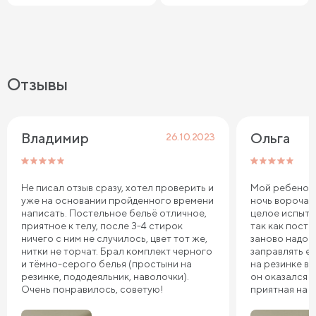
Отзывы
Владимир 
Ольга
26.10.2023
Не писал отзыв сразу, хотел проверить и
Мой ребенок 
уже на основании пройденного времени
ночь ворочае
написать. Постельное бельё отличное,
целое испыта
приятное к телу, после 3-4 стирок
так как пост
ничего с ним не случилось, цвет тот же,
заново надо 
нитки не торчат. Брал комплект черного
заправлять ее
и тёмно-серого белья (простыни на
на резинке в 
резинке, пододеяльник, наволочки).
он оказался т
Очень понравилось, советую!
приятная на 
довольны, сп