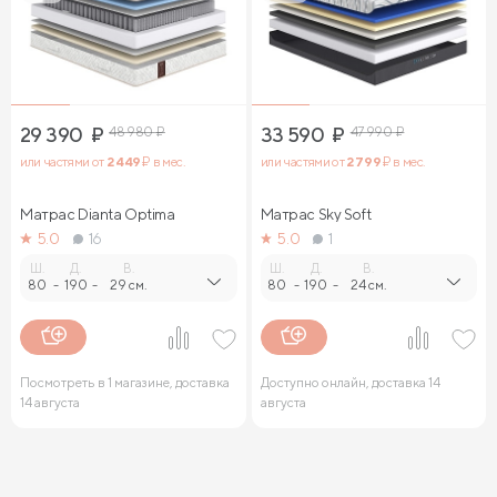
29 390
₽
48 980
₽
33 590
₽
47 990
₽
или частями от
2 449
₽ в мес.
или частями от
2 799
₽ в мес.
Матрас Dianta Optima
Матрас Sky Soft
5.0
16
5.0
1
Ш.
Д.
В.
Ш.
Д.
В.
80
-
190
-
29 см.
80
-
190
-
24 см.
Посмотреть в 1 магазине, доставка
Доступно онлайн, доставка 14
14 августа
августа