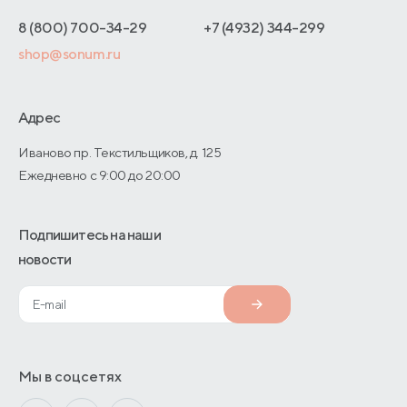
Отзывы покупателей
Интернет-магазинам
Адреса магазинов
8 (800) 700-34-29
+7 (4932) 344-299
Оптовые продажи
shop@sonum.ru
Договор-оферты
Дизайнерам интерьеров
О производстве
Адрес
Иваново пр. Текстильщиков, д. 125
Ежедневно с 9:00 до 20:00
Подпишитесь на наши
новости
Мы в соцсетях