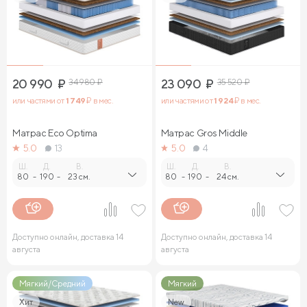
20 990
₽
34 980
₽
23 090
₽
35 520
₽
или частями от
1 749
₽ в мес.
или частями от
1 924
₽ в мес.
Матрас Eco Optima
Матрас Gros Middle
5.0
13
5.0
4
Ш.
Д.
В.
Ш.
Д.
В.
80
-
190
-
23 см.
80
-
190
-
24 см.
Доступно онлайн, доставка 14
Доступно онлайн, доставка 14
августа
августа
Мягкий/Средний
Мягкий
Хит
New