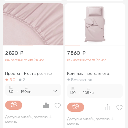
2 820
₽
7 860
₽
или частями от
235
₽ в мес.
или частями от
655
₽ в мес.
Простыня Plus на резинке
Комплект постельного
белья
5.0
2
Без оценок
Ш.
Д.
Ш.
Д.
80
-
190 см.
140
-
205 см.
Доступно онлайн, доставка 14
Доступно онлайн, доставка 14
августа
августа