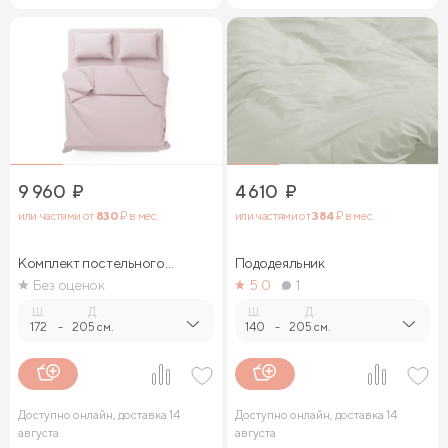
9 960
₽
4 610
₽
или частями от
830
₽ в мес.
или частями от
384
₽ в мес.
Комплект постельного
Пододеяльник
белья
Без оценок
5.0
1
Ш.
Д.
Ш.
Д.
172
-
205 см.
140
-
205 см.
Доступно онлайн, доставка 14
Доступно онлайн, доставка 14
августа
августа