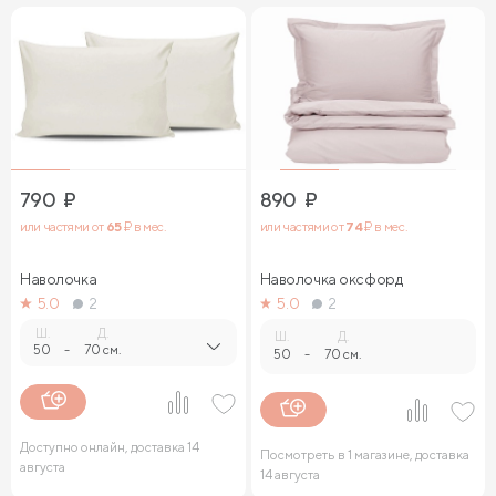
790
₽
890
₽
или частями от
65
₽ в мес.
или частями от
74
₽ в мес.
Наволочка
Наволочка оксфорд
5.0
2
5.0
2
Ш.
Д.
Ш.
Д.
50
-
70 см.
50
-
70 см.
Доступно онлайн, доставка 14
Посмотреть в 1 магазине, доставка
августа
14 августа