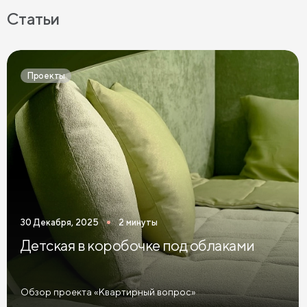
Бежевое постельное бельё
Белое постельное бельё
Статьи
Серое постельное бельё
Постельное бельё графит
Простыни на высокие матрасы
Проекты
30 Декабря, 2025
2 минуты
Детская в коробочке под облаками
Обзор проекта «Квартирный вопрос»