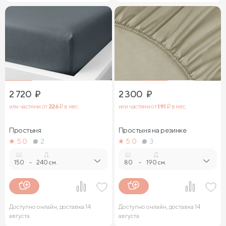
2 720
₽
2 300
₽
или частями от
226
₽ в мес.
или частями от
191
₽ в мес.
Простыня
Простыня на резинке
5.0
2
5.0
3
Ш.
Д.
Ш.
Д.
150
-
240 см.
80
-
190 см.
Доступно онлайн, доставка 14
Доступно онлайн, доставка 14
августа
августа