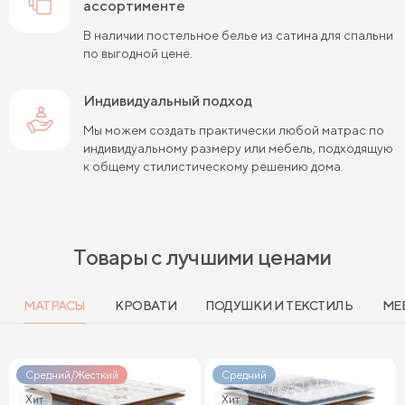
ассортименте
В наличии постельное белье из сатина для спальни
по выгодной цене.
Индивидуальный подход
Мы можем создать практически любой матрас по
индивидуальному размеру или мебель, подходящую
к общему стилистическому решению дома.
Товары с лучшими ценами
МАТРАСЫ
КРОВАТИ
ПОДУШКИ И ТЕКСТИЛЬ
МЕ
Средний/Жесткий
Средний
Хит
Хит