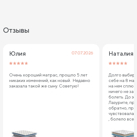
Отзывы
Юлия
Наталия 
07.07.2026
Очень хороший матрас, прошло 5 лет
Долго выбира
никаких изменений, как новый. Недавно
себе на 8 мар
заказала такой же сыну. Советую!
на нем сплю.
ничего не зат
болеть. До эт
Лазурите, пр
обратно, про
чувствовала 
, болело все т
плечи. Реком
Сонум к поку
дня . Спасибо