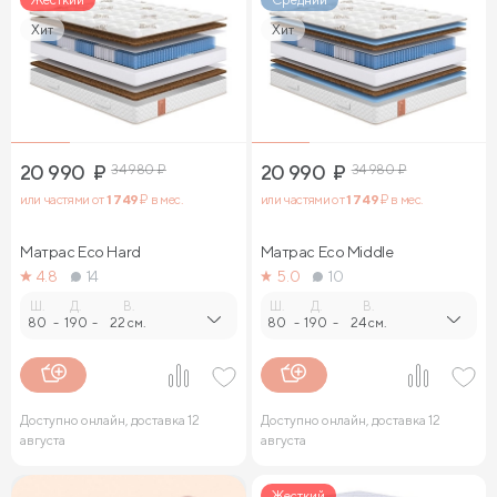
Хит
Хит
20 990
₽
34 980
₽
20 990
₽
34 980
₽
или частями от
1 749
₽ в мес.
или частями от
1 749
₽ в мес.
Матрас Eco Hard
Матрас Eco Middle
4.8
14
5.0
10
Ш.
Д.
В.
Ш.
Д.
В.
80
-
190
-
22 см.
80
-
190
-
24 см.
Доступно онлайн, доставка 12
Доступно онлайн, доставка 12
августа
августа
Жесткий