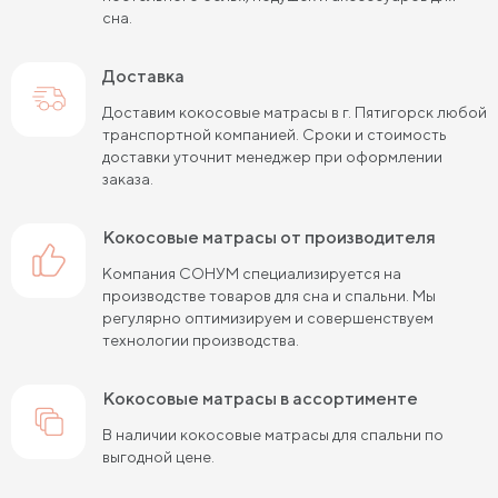
сна.
Пружинные матрасы 120х200 см
Пружинные матрасы 140х200 см
Доставка
Матрасы средней жесткости 160х200
Доставим кокосовые матрасы в г. Пятигорск любой
транспортной компанией. Сроки и стоимость
Пружинные матрасы 160х200 см
доставки уточнит менеджер при оформлении
заказа.
Пружинные матрасы 180х200 см
Матрасы в скрутке
кокосовые матрасы от производителя
Пружинные матрасы 200х200 см
Компания СОНУМ специализируется на
Матрасы средней жесткости 200 на 200
производстве товаров для сна и спальни. Мы
регулярно оптимизируем и совершенствуем
Пружинные матрасы средней жесткости
технологии производства.
Жесткие матрасы 120х200 см
кокосовые матрасы в ассортименте
Жесткие матрасы шириной 160 см
В наличии кокосовые матрасы для спальни по
выгодной цене.
Матрасы средней жесткости 140х200