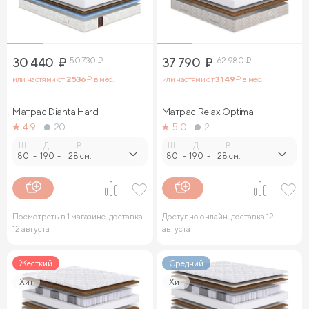
30 440
₽
50 730
₽
37 790
₽
62 980
₽
или частями от
2 536
₽ в мес.
или частями от
3 149
₽ в мес.
Матрас Dianta Hard
Матрас Relax Optima
4.9
20
5.0
2
Ш.
Д.
В.
Ш.
Д.
В.
80
-
190
-
28 см.
80
-
190
-
28 см.
Посмотреть в 1 магазине, доставка
Доступно онлайн, доставка 12
12 августа
августа
Жесткий
Средний
Хит
Хит