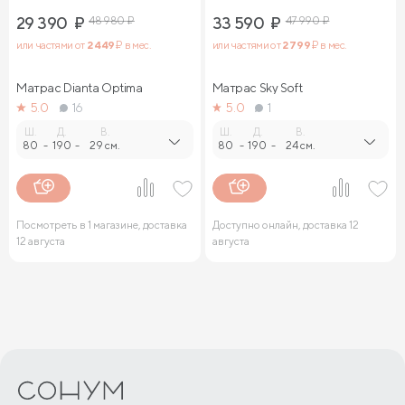
29 390
₽
48 980
₽
33 590
₽
47 990
₽
или частями от
2 449
₽ в мес.
или частями от
2 799
₽ в мес.
Матрас Dianta Optima
Матрас Sky Soft
5.0
16
5.0
1
Ш.
Д.
В.
Ш.
Д.
В.
80
-
190
-
29 см.
80
-
190
-
24 см.
Посмотреть в 1 магазине, доставка
Доступно онлайн, доставка 12
12 августа
августа