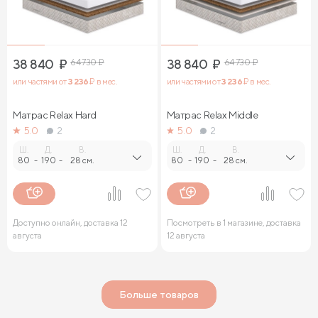
38 840
₽
64 730
₽
38 840
₽
64 730
₽
или частями от
3 236
₽ в мес.
или частями от
3 236
₽ в мес.
Матрас Relax Нard
Матрас Relax Middle
5.0
2
5.0
2
Ш.
Д.
В.
Ш.
Д.
В.
80
-
190
-
28 см.
80
-
190
-
28 см.
Доступно онлайн, доставка 12
Посмотреть в 1 магазине, доставка
августа
12 августа
Больше товаров