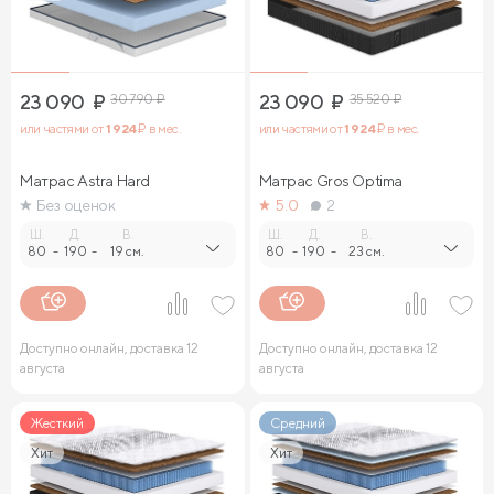
23 090
₽
30 790
₽
23 090
₽
35 520
₽
или частями от
1 924
₽ в мес.
или частями от
1 924
₽ в мес.
Матрас Astra Hard
Матрас Gros Optima
Без оценок
5.0
2
Ш.
Д.
В.
Ш.
Д.
В.
80
-
190
-
19 см.
80
-
190
-
23 см.
Доступно онлайн, доставка 12
Доступно онлайн, доставка 12
августа
августа
Жесткий
Средний
Хит
Хит