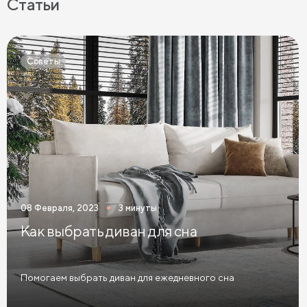
Статьи
Матрасы средней жесткости
Жесткие матрасы
Тонкие матрасы
Матрасы с независимыми пружинами
Советы
Матрасы из латекса
Кокосовые матрасы
Матрасы из латекса и кокоса
Матрасы с эффектом памяти
Высокие матрасы
Матрасы с 5 зонами жесткости
Матрасы с 7 зонами жесткости
08 Февраля, 2023
3 минуты
Односпальные матрасы
Двуспальные матрасы
Как выбрать диван для сна
Матрасы для кроватей
Матрасы для кроватей трансформеров
Помогаем выбрать диван для ежедневного сна
Тонкие мягкие матрасы
Тонкие жесткие матрасы