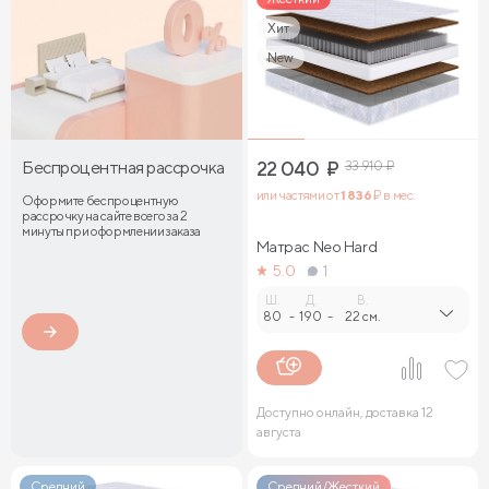
Хит
New
Беспроцентная рассрочка
22 040
₽
33 910
₽
или частями от
1 836
₽ в мес.
Оформите беспроцентную
рассрочку на сайте всего за 2
минуты при оформлении заказа
Матрас Neo Hard
5.0
1
Ш.
Д.
В.
80
-
190
-
22 см.
Доступно онлайн, доставка 12
августа
Средний
Средний/Жесткий