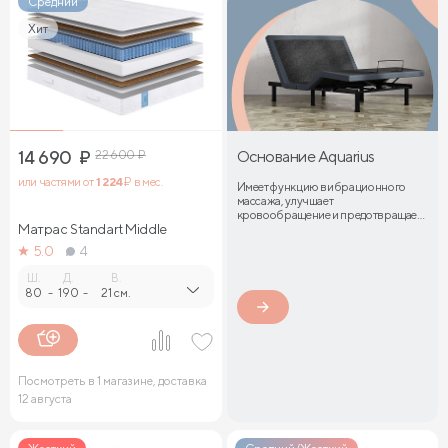
Средний
Хит
14 690
₽
22 600
₽
Основание Aquarius
или частями от
1 224
₽ в мес.
Имеет функцию вибрационного
массажа, улучшает
кровообращение и предотвращает
Матрас Standart Middle
затекание мышц
5.0
4
Ш.
Д.
В.
80
-
190
-
21 см.
Посмотреть в 1 магазине, доставка
12 августа