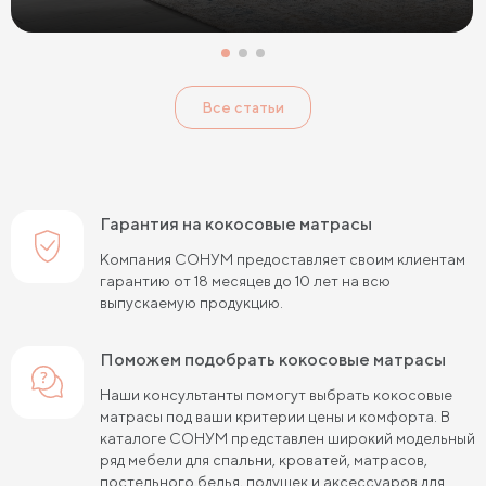
Односпальные матрасы 80х190
Матрасы 200x200 см
Односпальные матрасы 90х200
Все статьи
Односпальные пружинные матрасы
Кокосовые пружинные матрасы
Пружинные матрасы 80 см
Гарантия на кокосовые матрасы
Пружинные матрасы 120 см
Компания СОНУМ предоставляет своим клиентам
гарантию от 18 месяцев до 10 лет на всю
Пружинные матрасы 140 см
выпускаемую продукцию.
Пружинные матрасы 160 см
Поможем подобрать кокосовые матрасы
Пружинные матрасы 180 см
Наши консультанты помогут выбрать кокосовые
матрасы под ваши критерии цены и комфорта. В
Пружинные матрасы 80х190 см
каталоге СОНУМ представлен широкий модельный
ряд мебели для спальни, кроватей, матрасов,
Пружинные матрасы 90х200 см
постельного белья, подушек и аксессуаров для