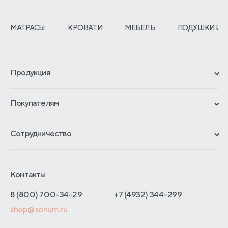
МАТРАСЫ
КРОВАТИ
МЕБЕЛЬ
ПОДУШКИ И 
Продукция
Сертификаты
Покупателям
Гарантии
Рассрочка и кредит
Материалы и технологии
Сотрудничество
Обмен и возврат
Сроки изготовления
Франчайзинг
Доставка и оплата
Блог
Отельерам
Контакты
Как оформить заказ
Отзывы покупателей
Интернет-магазинам
Адреса магазинов
8 (800) 700-34-29
+7 (4932) 344-299
Оптовые продажи
shop@sonum.ru
Договор-оферты
Дизайнерам интерьеров