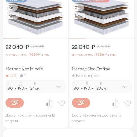
Хит
Хит
New
New
22 040
₽
33 910
₽
22 040
₽
33 910
₽
или частями от
1 836
₽ в мес.
или частями от
1 836
₽ в мес.
Матрас Neo Middle
Матрас Neo Optima
5.0
1
Без оценок
Ш.
Д.
В.
Ш.
Д.
В.
80
-
190
-
24 см.
80
-
190
-
23 см.
Доступно онлайн, доставка 12
Доступно онлайн, доставка 12
августа
августа