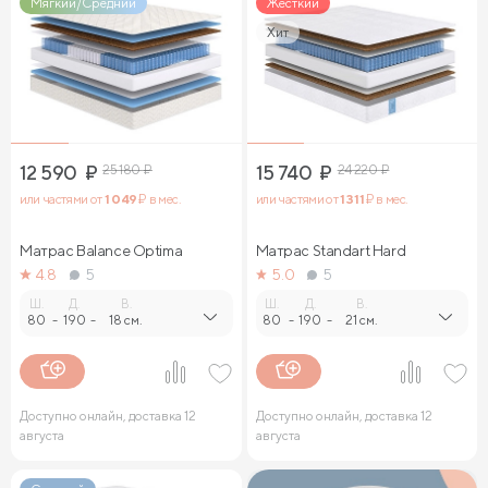
Мягкий/Средний
Жесткий
Хит
12 590
₽
25 180
₽
15 740
₽
24 220
₽
или частями от
1 049
₽ в мес.
или частями от
1 311
₽ в мес.
Матрас Balance Optima
Матрас Standart Hard
4.8
5
5.0
5
Ш.
Д.
В.
Ш.
Д.
В.
80
-
190
-
18 см.
80
-
190
-
21 см.
Доступно онлайн, доставка 12
Доступно онлайн, доставка 12
августа
августа