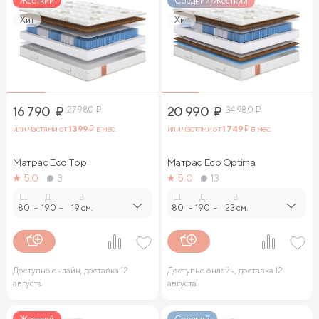
Жесткий
Средний/Жесткий
Хит
Хит
16 790
₽
27 980
₽
20 990
₽
34 980
₽
или частями от
1 399
₽ в мес.
или частями от
1 749
₽ в мес.
Матрас Eco Top
Матрас Eco Optima
5.0
3
5.0
13
Ш.
Д.
В.
Ш.
Д.
В.
80
-
190
-
19 см.
80
-
190
-
23 см.
Доступно онлайн, доставка 12
Доступно онлайн, доставка 12
августа
августа
Жесткий
Средний