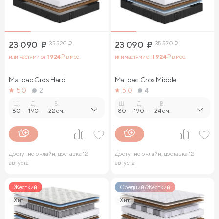
23 090
₽
35 520
₽
23 090
₽
35 520
₽
или частями от
1 924
₽ в мес.
или частями от
1 924
₽ в мес.
Матрас Gros Hard
Матрас Gros Middle
5.0
2
5.0
4
Ш.
Д.
В.
Ш.
Д.
В.
80
-
190
-
22 см.
80
-
190
-
24 см.
Доступно онлайн, доставка 12
Доступно онлайн, доставка 12
августа
августа
Жесткий
Средний/Жесткий
Хит
Хит