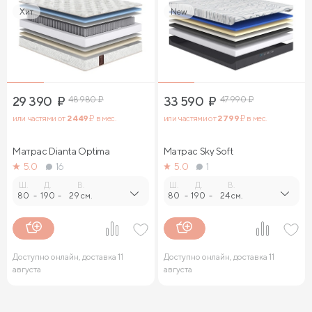
Хит
New
29 390
₽
48 980
₽
33 590
₽
47 990
₽
или частями от
2 449
₽ в мес.
или частями от
2 799
₽ в мес.
Матрас Dianta Optima
Матрас Sky Soft
5.0
16
5.0
1
Ш.
Д.
В.
Ш.
Д.
В.
80
-
190
-
29 см.
80
-
190
-
24 см.
Доступно онлайн, доставка 11
Доступно онлайн, доставка 11
августа
августа