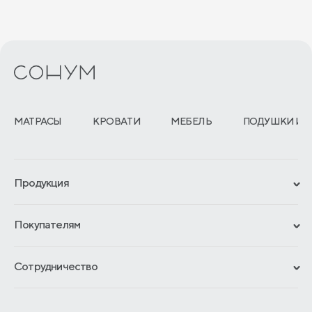
МАТРАСЫ
КРОВАТИ
МЕБЕЛЬ
ПОДУШКИ И 
Продукция
Сертификаты
Покупателям
Гарантии
Рассрочка и кредит
Материалы и технологии
Сотрудничество
Обмен и возврат
Сроки изготовления
Франчайзинг
Доставка и оплата
Блог