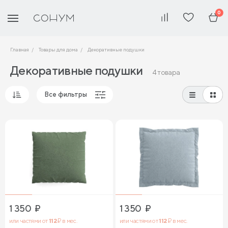
0
Главная
Товары для дома
Декоративные подушки
Декоративные подушки
4 товара
Все фильтры
Популярные
Сначала дешевые
Сначала дорогие
1 350
₽
1 350
₽
или частями от
112
₽ в мес.
или частями от
112
₽ в мес.