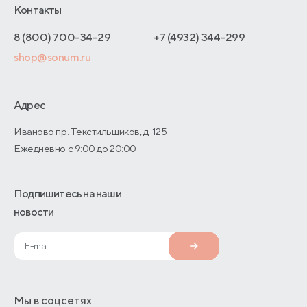
Отельерам
Контакты
Как оформить заказ
Отзывы покупателей
Интернет-магазинам
Адреса магазинов
8 (800) 700-34-29
+7 (4932) 344-299
Оптовые продажи
shop@sonum.ru
Договор-оферты
Дизайнерам интерьеров
О производстве
Адрес
Иваново пр. Текстильщиков, д. 125
Ежедневно с 9:00 до 20:00
Подпишитесь на наши
новости
Мы в соцсетях