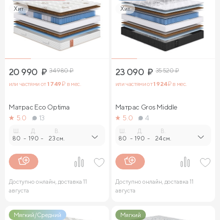
Хит
Хит
20 990
₽
34 980
₽
23 090
₽
35 520
₽
или частями от
1 749
₽ в мес.
или частями от
1 924
₽ в мес.
Матрас Eco Optima
Матрас Gros Middle
5.0
13
5.0
4
Ш.
Д.
В.
Ш.
Д.
В.
80
-
190
-
23 см.
80
-
190
-
24 см.
Доступно онлайн, доставка 11
Доступно онлайн, доставка 11
августа
августа
Мягкий/Средний
Мягкий